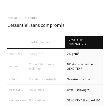
POURQUOI CE CHOIX
L'essentiel, sans compromis
VESTIAIRE
FAST FASHION
MINIMALISTE
~150 g/m²
240 g/m²
GRAMMAGE
Coton / élasthanne
100 % coton peigné
MATIÈRE
mélangé
OEKO-TEX®
Standard industrielle
Oversize structuré
COUPE
6 à 12 mois
Testé 100 lavages
DURABILITÉ
Non certifiée
OEKO-TEX® Standard 100
CERTIFICATION