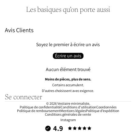
être non lavée et dans son état d'origine. Remboursement
intégral sous 5 à 7 jours ouvrés dès réception.
Les basiques qu’on porte aussi
Avis Clients
Soyez le premier à écrire un avis
Écrire un avis
Aucun élément trouvé
Moins de pièces, plus de sens.
Certains accumulent.
D'autres choisissent avec exigence.
Se connecter
© 2026
Vestiaire minimaliste
,
Politique de confidentialité
Conditions d’utilisation
Coordonnées
Politique de remboursement
Mentions légales
Politique d’expédition
Conditions générales de vente
Instagram
4.9