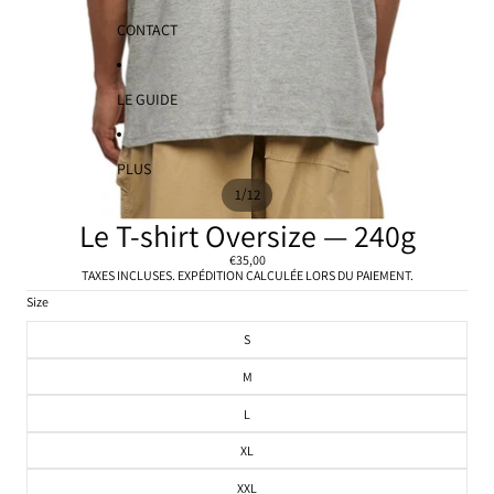
CONTACT
LE GUIDE
PLUS
/
1
12
Le T-shirt Oversize — 240g
€35,00
TAXES INCLUSES. EXPÉDITION CALCULÉE LORS DU PAIEMENT.
Size
S
M
L
XL
XXL